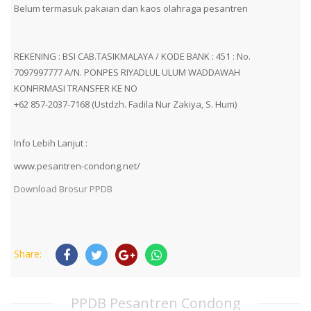
Belum termasuk pakaian dan kaos olahraga pesantren
REKENING : BSI CAB.TASIKMALAYA / KODE BANK : 451 : No.
7097997777 A/N. PONPES RIYADLUL ULUM WADDAWAH
KONFIRMASI TRANSFER KE NO
+62 857-2037-7168 (Ustdzh. Fadila Nur Zakiya, S. Hum)
Info Lebih Lanjut :
www.pesantren-condong.net/
Download Brosur PPDB
Share:
PPDB Pesantren Condong