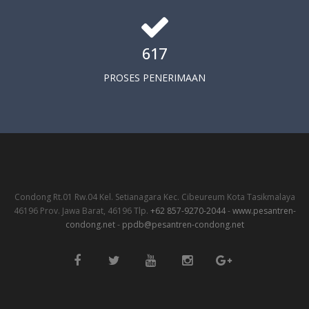
617
PROSES PENERIMAAN
Condong Rt.01 Rw.04 Kel. Setianagara Kec. Cibeureum Kota Tasikmalaya
46196 Prov. Jawa Barat, 46196 Tlp.
+62 857-9270-2044
-
www.pesantren-
condong.net
-
ppdb@pesantren-condong.net